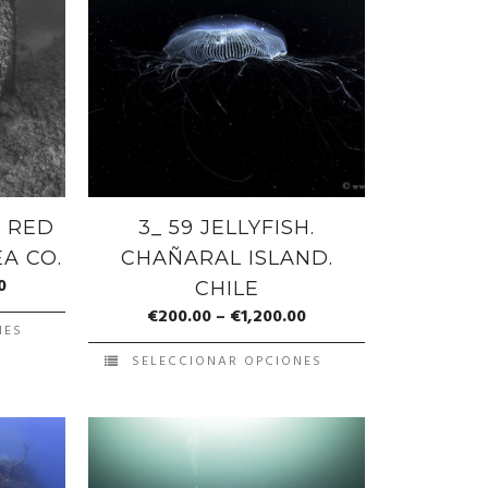
. RED
3_ 59 JELLYFISH.
EA CO.
CHAÑARAL ISLAND.
0
CHILE
€
200.00
–
€
1,200.00
NES
SELECCIONAR OPCIONES