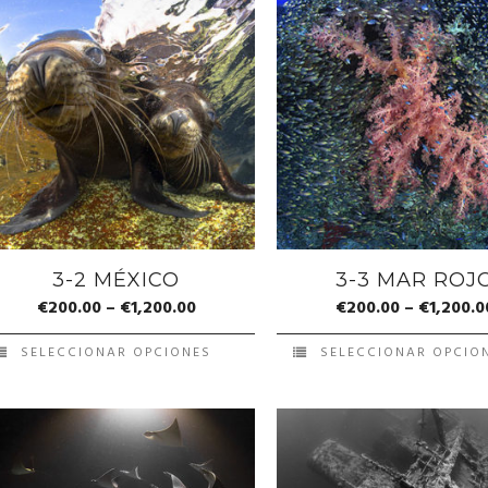
3-2 MÉXICO
3-3 MAR ROJ
€
200.00
–
€
1,200.00
€
200.00
–
€
1,200.0
SELECCIONAR OPCIONES
SELECCIONAR OPCIO