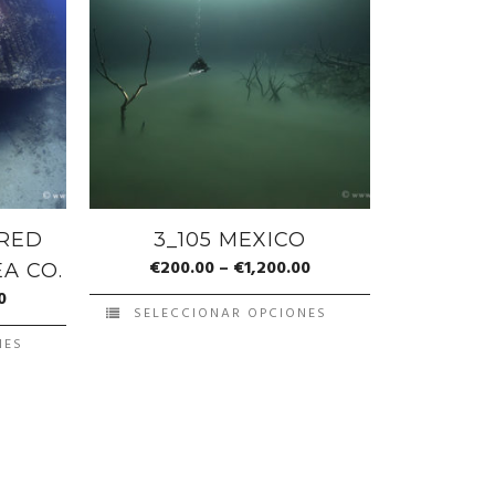
 RED
3_105 MEXICO
€
200.00
–
€
1,200.00
EA CO.
0
SELECCIONAR OPCIONES
NES