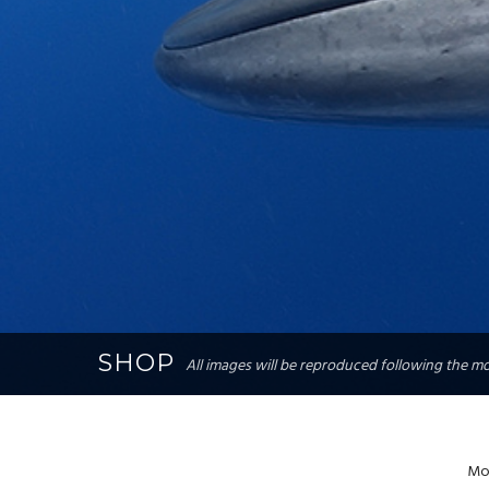
SHOP
All images will be reproduced following the mos
Mos