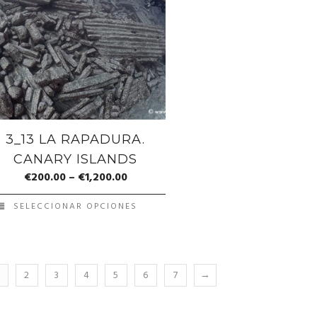
3_13 LA RAPADURA.
CANARY ISLANDS
€
200.00
–
€
1,200.00
SELECCIONAR OPCIONES
2
3
4
5
6
7
→