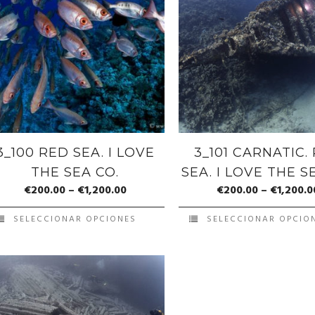
3_100 RED SEA. I LOVE
3_101 CARNATIC.
THE SEA CO.
SEA. I LOVE THE S
€
200.00
–
€
1,200.00
€
200.00
–
€
1,200.0
SELECCIONAR OPCIONES
SELECCIONAR OPCIO