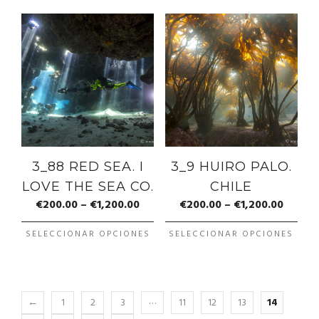
3_88 RED SEA. I
3_9 HUIRO PALO.
LOVE THE SEA CO.
CHILE
€
200.00
–
€
1,200.00
€
200.00
–
€
1,200.00
SELECCIONAR OPCIONES
SELECCIONAR OPCIONES
…
←
1
2
3
11
12
13
14